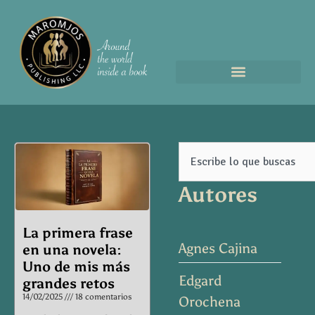
Page
Page
Page
Page
Page
Search
Autores
La primera frase
Agnes Cajina
en una novela:
Uno de mis más
Edgard
grandes retos
14/02/2025
18 comentarios
Orochena