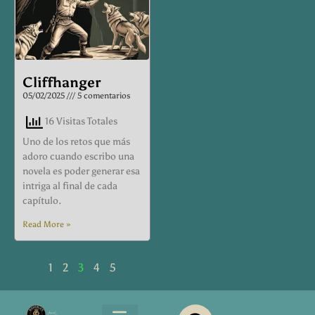
Cliffhanger
05/02/2025
5 comentarios
16 Visitas Totales
Uno de los retos que más
adoro cuando escribo una
novela es poder generar esa
intriga al final de cada
capítulo.
Read More »
1
2
3
4
5
F
X
Y
P
I