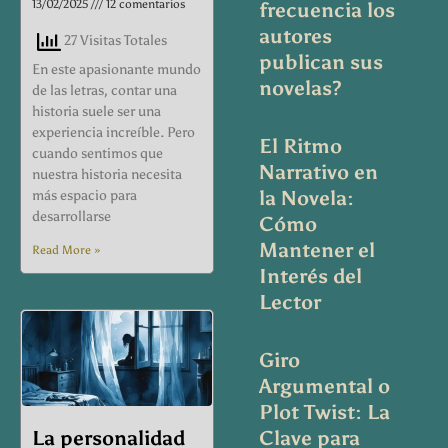
13/02/2025
12 comentarios
frecuencia los
autores
27 Visitas Totales
publican sus
En este apasionante mundo
novelas?
de las letras, contar una
historia suele ser una
experiencia increíble. Pero
El Ritmo
cuando sentimos que
Narrativo en
nuestra historia necesita
la Novela:
más espacio para
desarrollarse
Cómo
Mantener el
Read More »
Interés del
Lector
Giro
Argumental o
Plot Twist: La
La personalidad
Clave para