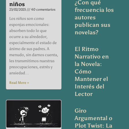
¿Con qué
niños
frecuencia los
23/02/2025
40 comentarios
autores
Los niños son como
publican sus
esponjas emocionales:
absorben todo lo que
novelas?
ocurre a su alrededor,
especialmente el estado de
El Ritmo
ánimo de sus padres. A
menudo, sin darnos cuenta,
Narrativo en
les transmitimos nuestras
la Novela:
preocupaciones, estrés y
Cómo
ansiedad…
Mantener el
Read More »
Interés del
Lector
Giro
Argumental o
Plot Twist: La