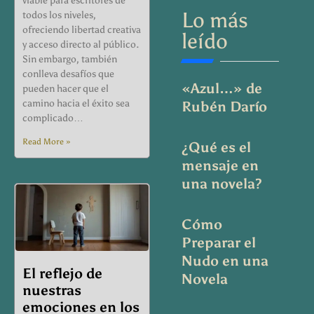
viable para escritores de
Lo más
todos los niveles,
ofreciendo libertad creativa
leído
y acceso directo al público.
Sin embargo, también
conlleva desafíos que
«Azul…» de
pueden hacer que el
camino hacia el éxito sea
Rubén Darío
complicado…
Read More »
¿Qué es el
mensaje en
una novela?
Cómo
Preparar el
Nudo en una
El reflejo de
Novela
nuestras
emociones en los