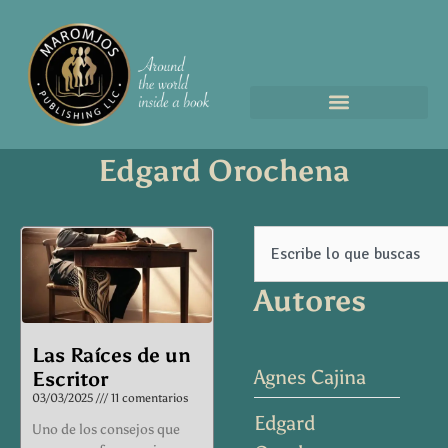
Edgard Orochena
Page
Page
Page
Page
Page
Search
Autores
Las Raíces de un
Agnes Cajina
Escritor
03/03/2025
11 comentarios
Edgard
Uno de los consejos que