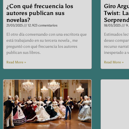
¿Con qué frecuencia los
Giro Arg
autores publican sus
Twist: La
novelas?
Sorprend
21/03/2025
12.923 comentarios
18/03/2025
9.
El otro día conversando con una escritora que
Estimados lect
está trabajando en su tercera novela , me
deseo compart
preguntó con qué frecuencia los autores
recurso narrat
publican sus libros.
inesperado a v
Read More »
Read More »