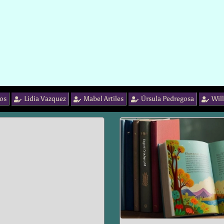
os
Lidia Vazquez
Mabel Artiles
Úrsula Pedregosa
Wil
Page
Page
Page
Page