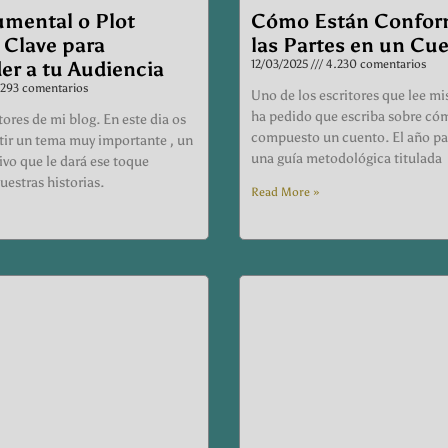
umental o Plot
Cómo Están Confor
 Clave para
las Partes en un Cu
er a tu Audiencia
12/03/2025
4.230 comentarios
293 comentarios
Uno de los escritores que lee mi
ha pedido que escriba sobre có
ores de mi blog. En este dia os
compuesto un cuento. El año p
ir un tema muy importante , un
una guía metodológica titulada
ivo que le dará ese toque
uestras historias.
Read More »