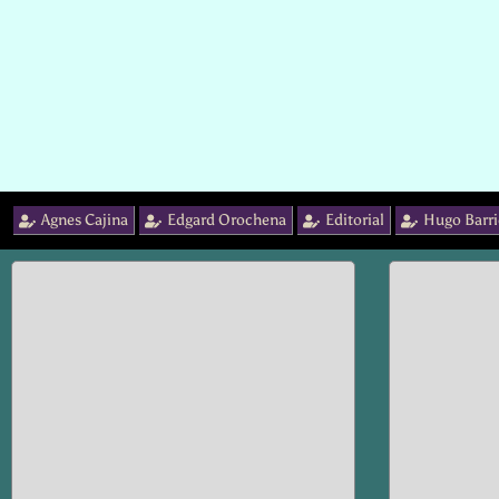
Agnes Cajina
Edgard Orochena
Editorial
Hugo Barri