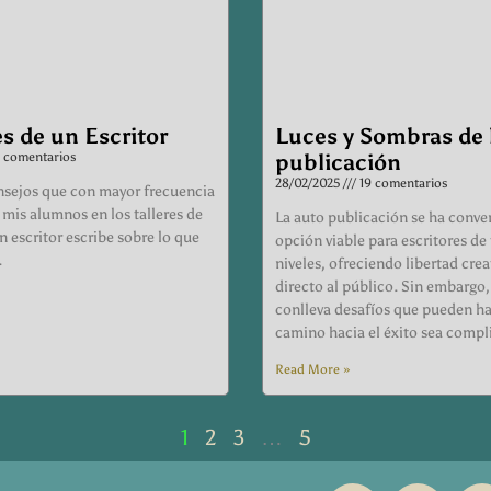
s de un Escritor
Luces y Sombras de 
1 comentarios
publicación
28/02/2025
19 comentarios
nsejos que con mayor frecuencia
mis alumnos en los talleres de
La auto publicación se ha conve
un escritor escribe sobre lo que
opción viable para escritores de
.
niveles, ofreciendo libertad crea
directo al público. Sin embargo
conlleva desafíos que pueden ha
camino hacia el éxito sea com
Read More »
1
2
3
…
5