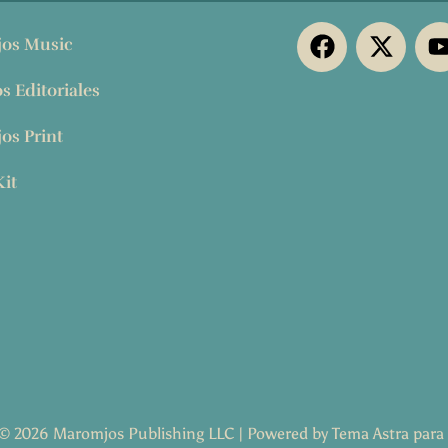
F
X
os Music
a
-
c
t
os Editoriales
e
w
t
b
i
os Print
o
t
o
t
it
k
e
r
© 2026 Maromjos Publishing LLC | Powered by Tema Astra par