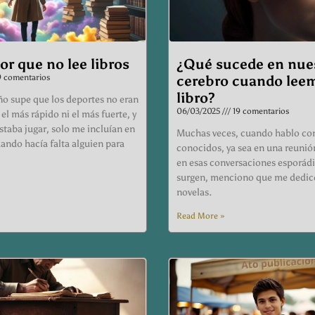
or que no lee libros
¿Qué sucede en nue
 comentarios
cerebro cuando lee
libro?
o supe que los deportes no eran
06/03/2025
19 comentarios
 el más rápido ni el más fuerte, y
taba jugar, solo me incluían en
Muchas veces, cuando hablo co
ando hacía falta alguien para
conocidos, ya sea en una reunió
en esas conversaciones esporád
surgen, menciono que me dedico
novelas.
Read More »