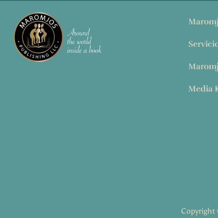
Maromj
Servici
Maromj
Media K
Copyright 