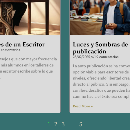
s de un Escritor
Luces y Sombras de 
1 comentarios
publicación
28/02/2025
19 comentarios
nsejos que con mayor frecuencia
mis alumnos en los talleres de
La auto publicación se ha conve
un escritor escribe sobre lo que
opción viable para escritores de
.
niveles, ofreciendo libertad crea
directo al público. Sin embargo
conlleva desafíos que pueden ha
camino hacia el éxito sea com
Read More »
1
2
3
…
5