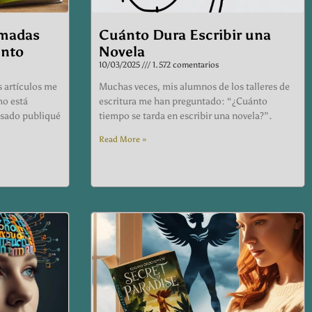
madas
Cuánto Dura Escribir una
ento
Novela
10/03/2025
1.572 comentarios
s artículos me
Muchas veces, mis alumnos de los talleres de
mo está
escritura me han preguntado: “¿Cuánto
asado publiqué
tiempo se tarda en escribir una novela?”.
Read More »