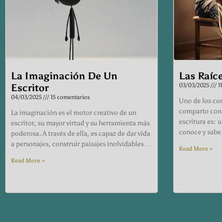
La Imaginación De Un
Las Raíce
Escritor
03/03/2025
1
04/03/2025
15 comentarios
Uno de los co
comparto con 
La imaginación es el motor creativo de un
escritura es: 
escritor, su mayor virtud y su herramienta más
conoce y sabe
poderosa. A través de ella, es capaz de dar vida
a personajes, construir paisajes inolvidables…
Read More »
Read More »