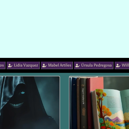
os
Lidia Vazquez
Mabel Artiles
Úrsula Pedregosa
Wil
Page
Page
Page
Page