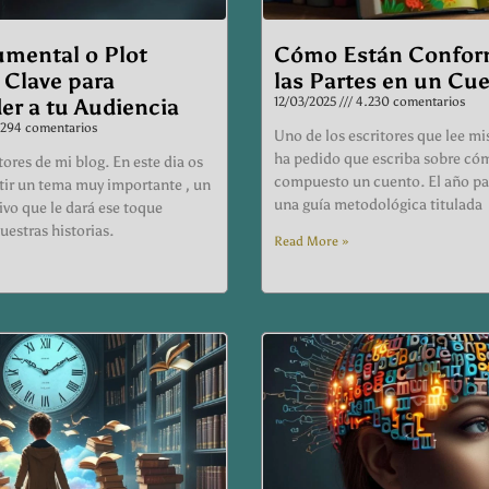
umental o Plot
Cómo Están Confor
 Clave para
las Partes en un Cu
er a tu Audiencia
12/03/2025
4.230 comentarios
294 comentarios
Uno de los escritores que lee mi
ha pedido que escriba sobre có
ores de mi blog. En este dia os
compuesto un cuento. El año p
ir un tema muy importante , un
una guía metodológica titulada
ivo que le dará ese toque
uestras historias.
Read More »