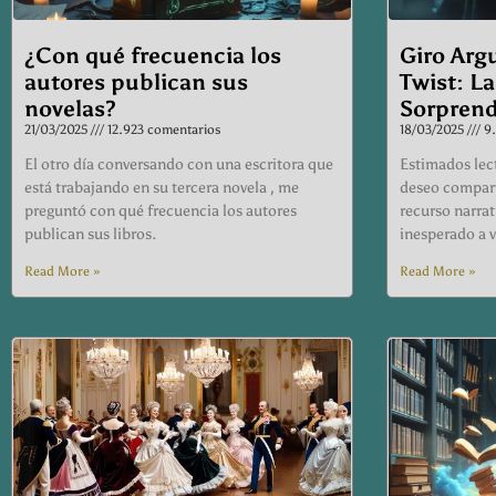
¿Con qué frecuencia los
Giro Arg
autores publican sus
Twist: La
novelas?
Sorprend
21/03/2025
12.923 comentarios
18/03/2025
9.
El otro día conversando con una escritora que
Estimados lect
está trabajando en su tercera novela , me
deseo compart
preguntó con qué frecuencia los autores
recurso narrat
publican sus libros.
inesperado a v
Read More »
Read More »