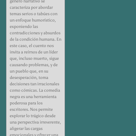
género narrativo se
caracteriza por abordar
temas serios o tabúes con
un enfoque humorístico,
exponiendo las
contradicciones y absurdos
de la condición humana. En
este caso, el cuento nos
invita a reírnos de un líder
que, incluso muerto, sigue
causando problemas, y de
un pueblo que, en su
desesperación, toma
decisiones tan irracionales
como cómicas. La comedia
negra es una herramienta
poderosa para los
escritores. Nos permite
explorar lo trágico desde
una perspectiva irreverente,
aligerar las cargas
emocionales y ofrecer una