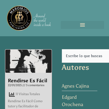
Page
Page
Page
Page
Search
Autores
Rendirse Es Fácil
Agnes Cajina
22/01/2025
5 comentarios
11 Visitas Totales
Edgard
Rendirse Es Fácil Como
Orochena
tutor y facilitador de