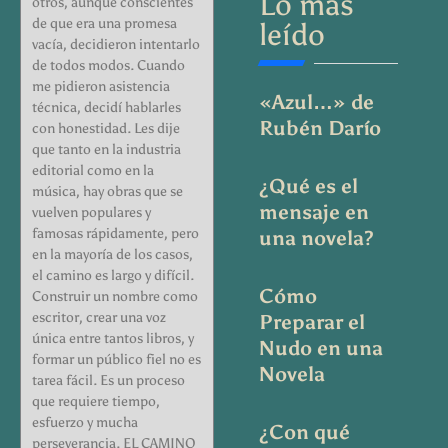
Lo más
otros, aunque conscientes
de que era una promesa
leído
vacía, decidieron intentarlo
de todos modos. Cuando
me pidieron asistencia
«Azul…» de
técnica, decidí hablarles
Rubén Darío
con honestidad. Les dije
que tanto en la industria
editorial como en la
¿Qué es el
música, hay obras que se
mensaje en
vuelven populares y
famosas rápidamente, pero
una novela?
en la mayoría de los casos,
el camino es largo y difícil.
Cómo
Construir un nombre como
escritor, crear una voz
Preparar el
única entre tantos libros, y
Nudo en una
formar un público fiel no es
Novela
tarea fácil. Es un proceso
que requiere tiempo,
esfuerzo y mucha
¿Con qué
perseverancia. EL CAMINO