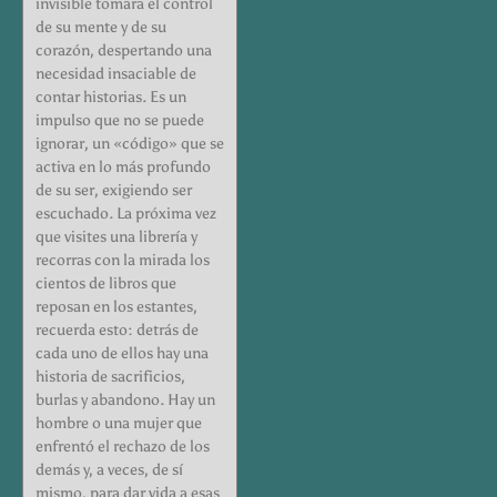
invisible tomara el control
de su mente y de su
corazón, despertando una
necesidad insaciable de
contar historias. Es un
impulso que no se puede
ignorar, un «código» que se
activa en lo más profundo
de su ser, exigiendo ser
escuchado. La próxima vez
que visites una librería y
recorras con la mirada los
cientos de libros que
reposan en los estantes,
recuerda esto: detrás de
cada uno de ellos hay una
historia de sacrificios,
burlas y abandono. Hay un
hombre o una mujer que
enfrentó el rechazo de los
demás y, a veces, de sí
mismo, para dar vida a esas