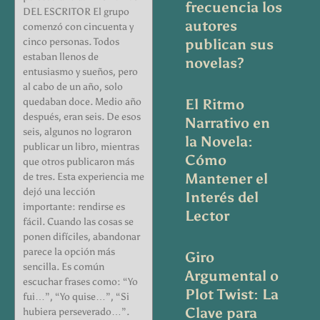
frecuencia los
DEL ESCRITOR El grupo
autores
comenzó con cincuenta y
cinco personas. Todos
publican sus
estaban llenos de
novelas?
entusiasmo y sueños, pero
al cabo de un año, solo
quedaban doce. Medio año
El Ritmo
después, eran seis. De esos
Narrativo en
seis, algunos no lograron
la Novela:
publicar un libro, mientras
Cómo
que otros publicaron más
Mantener el
de tres. Esta experiencia me
dejó una lección
Interés del
importante: rendirse es
Lector
fácil. Cuando las cosas se
ponen difíciles, abandonar
parece la opción más
Giro
sencilla. Es común
Argumental o
escuchar frases como: “Yo
Plot Twist: La
fui…”, “Yo quise…”, “Si
Clave para
hubiera perseverado…”.