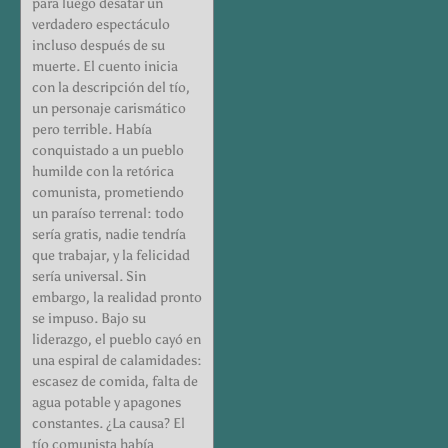
para luego desatar un
verdadero espectáculo
incluso después de su
muerte. El cuento inicia
con la descripción del tío,
un personaje carismático
pero terrible. Había
conquistado a un pueblo
humilde con la retórica
comunista, prometiendo
un paraíso terrenal: todo
sería gratis, nadie tendría
que trabajar, y la felicidad
sería universal. Sin
embargo, la realidad pronto
se impuso. Bajo su
liderazgo, el pueblo cayó en
una espiral de calamidades:
escasez de comida, falta de
agua potable y apagones
constantes. ¿La causa? El
tío comunista había