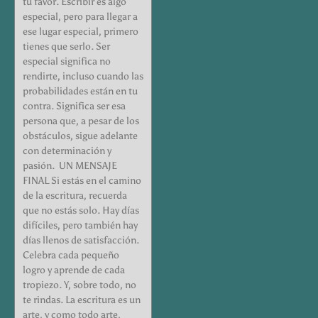
tu favor. Escribir es algo
especial, pero para llegar a
ese lugar especial, primero
tienes que serlo. Ser
especial significa no
rendirte, incluso cuando las
probabilidades están en tu
contra. Significa ser esa
persona que, a pesar de los
obstáculos, sigue adelante
con determinación y
pasión. UN MENSAJE
FINAL Si estás en el camino
de la escritura, recuerda
que no estás solo. Hay días
difíciles, pero también hay
días llenos de satisfacción.
Celebra cada pequeño
logro y aprende de cada
tropiezo. Y, sobre todo, no
te rindas. La escritura es un
arte, y como todo arte,