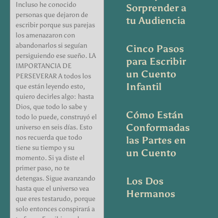
Incluso he conocido
Sorprender a
personas que dejaron de
tu Audiencia
escribir porque sus parejas
los amenazaron con
abandonarlos si seguían
Cinco Pasos
persiguiendo ese sueño. LA
para Escribir
IMPORTANCIA DE
un Cuento
PERSEVERAR A todos los
Infantil
que están leyendo esto,
quiero decirles algo: hasta
Dios, que todo lo sabe y
Cómo Están
todo lo puede, construyó el
Conformadas
universo en seis días. Esto
nos recuerda que todo
las Partes en
tiene su tiempo y su
un Cuento
momento. Si ya diste el
primer paso, no te
detengas. Sigue avanzando
Los Dos
hasta que el universo vea
Hermanos
que eres testarudo, porque
solo entonces conspirará a