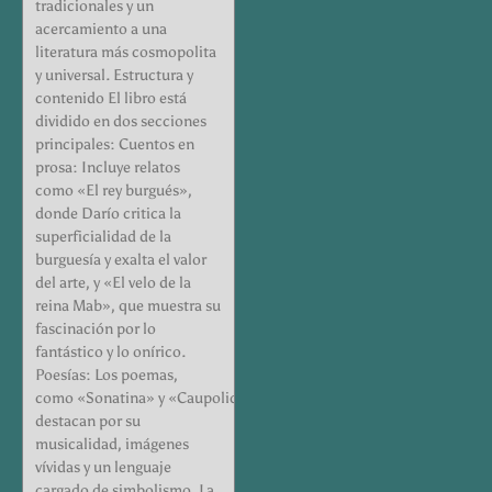
tradicionales y un
acercamiento a una
literatura más cosmopolita
y universal. Estructura y
contenido El libro está
dividido en dos secciones
principales: Cuentos en
prosa: Incluye relatos
como «El rey burgués»,
donde Darío critica la
superficialidad de la
burguesía y exalta el valor
del arte, y «El velo de la
reina Mab», que muestra su
fascinación por lo
fantástico y lo onírico.
Poesías: Los poemas,
como «Sonatina» y «Caupolicán»,
destacan por su
musicalidad, imágenes
vívidas y un lenguaje
cargado de simbolismo. La