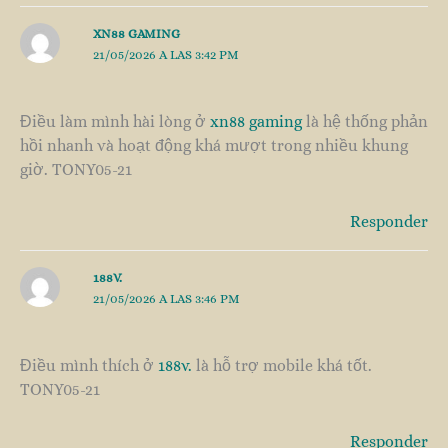
XN88 GAMING
21/05/2026 A LAS 3:42 PM
Điều làm mình hài lòng ở
xn88 gaming
là hệ thống phản
hồi nhanh và hoạt động khá mượt trong nhiều khung
giờ. TONY05-21
Responder
188V.
21/05/2026 A LAS 3:46 PM
Điều mình thích ở
188v.
là hỗ trợ mobile khá tốt.
TONY05-21
Responder