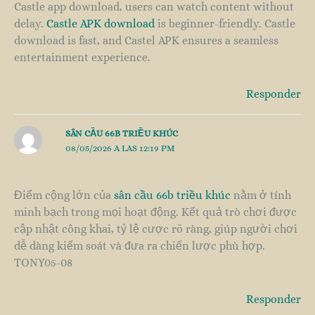
Castle app download, users can watch content without
delay.
Castle APK download
is beginner-friendly. Castle
download is fast, and Castel APK ensures a seamless
entertainment experience.
Responder
SÂN CẦU 66B TRIỀU KHÚC
08/05/2026 A LAS 12:19 PM
Điểm cộng lớn của
sân cầu 66b triều khúc
nằm ở tính
minh bạch trong mọi hoạt động. Kết quả trò chơi được
cập nhật công khai, tỷ lệ cược rõ ràng, giúp người chơi
dễ dàng kiểm soát và đưa ra chiến lược phù hợp.
TONY05-08
Responder