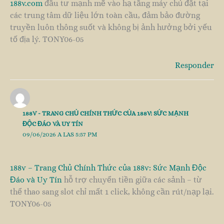
188v.com
đầu tư mạnh mẽ vào hạ tầng máy chủ đặt tại
các trung tâm dữ liệu lớn toàn cầu, đảm bảo đường
truyền luôn thông suốt và không bị ảnh hưởng bởi yếu
tố địa lý. TONY06-05
Responder
188V - TRANG CHỦ CHÍNH THỨC CỦA 188V: SỨC MẠNH
ĐỘC ĐÁO VÀ UY TÍN
09/06/2026 A LAS 5:57 PM
188v – Trang Chủ Chính Thức của 188v: Sức Mạnh Độc
Đáo và Uy Tín
hỗ trợ chuyển tiền giữa các sảnh – từ
thể thao sang slot chỉ mất 1 click, không cần rút/nạp lại.
TONY06-05