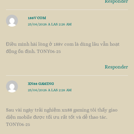
Responder
188V COM
25/06/2026 A LAS 2:26 AM
Điều mình hài lòng ở 188v com là dùng lâu vẫn hoạt
động ổn định. TONY06-25
Responder
XN88 GAMING
25/06/2026 A LAS 2:28 AM
Sau vài ngày trải nghiệm xn88 gaming tôi thấy giao
diện mobile được tối ưu rất tốt và dễ thao tác.
TONY06-25