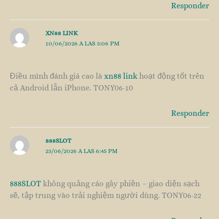
Responder
XN88 LINK
10/06/2026 A LAS 3:06 PM
Điều mình đánh giá cao là
xn88 link
hoạt động tốt trên
cả Android lẫn iPhone. TONY06-10
Responder
888SLOT
23/06/2026 A LAS 6:45 PM
888SLOT
không quảng cáo gây phiền – giao diện sạch
sẽ, tập trung vào trải nghiệm người dùng. TONY06-22