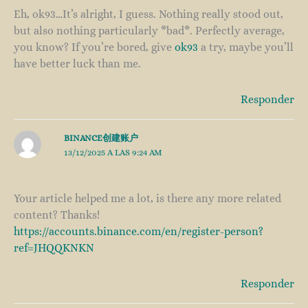
Eh, ok93…It’s alright, I guess. Nothing really stood out,
but also nothing particularly *bad*. Perfectly average,
you know? If you’re bored, give
ok93
a try, maybe you’ll
have better luck than me.
Responder
BINANCE创建账户
13/12/2025 A LAS 9:24 AM
Your article helped me a lot, is there any more related
content? Thanks!
https://accounts.binance.com/en/register-person?
ref=JHQQKNKN
Responder