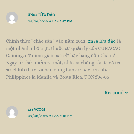
XN88 LỪA ĐẢO
09/06/2026 A LAS 5:47 PM
Chính thức “chào sân” vào năm 2012,
xn88 lừa đảo
là
một nhánh nhỏ trực thuộc sự quản lý của CURACAO
Gaming, cơ quan giám sát cờ bạc hàng đầu Châu Á.
Ngay từ thời điểm ra mắt, nhà cái chúng tôi đã có trụ
sở chính thức tại hai trung tâm cờ bạc lớn nhất
Philippines là Manila và Costa Rica. TONY06-05
Responder
188V.COM
09/06/2026 A LAS 5:48 PM