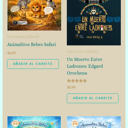
Literatura Infantil
Animalitos Bebes Safari
Literatura Infantil
$
4.99
Un Muerto Entre
AÑADIR AL CARRITO
Ladrones: Edgard
Orochena
Valorado
$
5.99
con
4.67
de 5
AÑADIR AL CARRITO