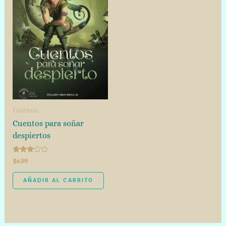
Fantasía
Cuentos para soñar
despiertos
Valorado
$
4.99
con
3.00
de 5
AÑADIR AL CARRITO