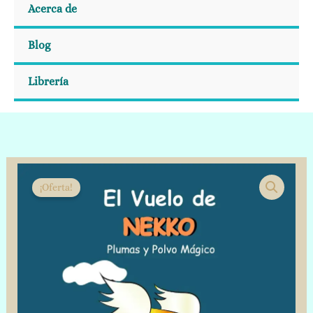
Acerca de
Blog
Librería
El
El
El
precio
precio
Vuelo
¡Oferta!
original
actual
de
era:
es:
Nekko,
$5.50.
$4.99.
Plumas
y
Polvo
Mágico:
Agnes