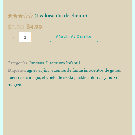
(
1
valoración de cliente)
Valorado
1
$
5.50
$
4.99
con
3.00
de
-
+
Añadir Al Carrito
5 en
base a
valoración
de un
cliente
Categorías:
Fantasía
,
Literatura Infantil
Etiquetas:
agnes cajina
,
cuentos de fantasia
,
cuentos de gatos
,
cuentos de magia
,
el vuelo de nekko
,
nekko
,
plumas y polvo
magico