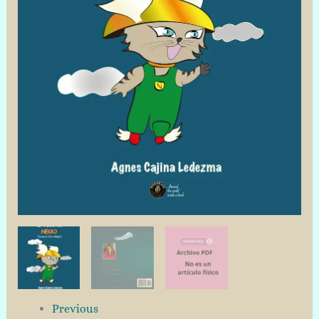
Cajina
Ledezma
cantidad
Previous