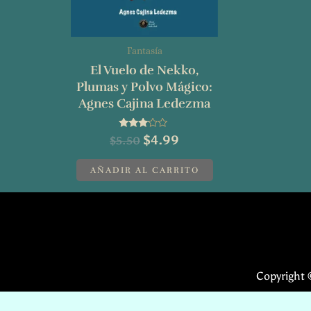
Fantasía
El Vuelo de Nekko,
Plumas y Polvo Mágico:
Agnes Cajina Ledezma
Valorado
$
4.99
$
5.50
con
3.00
de 5
AÑADIR AL CARRITO
Copyright 