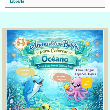
Librería
Animalitos
Bebes
Océano
cantidad