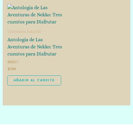
Literatura Infantil
Antologia de Las
Aventuras de Nekko: Tres
cuentos para Disfrutar
Valorado
$
7.99
con
2.50
de 5
AÑADIR AL CARRITO