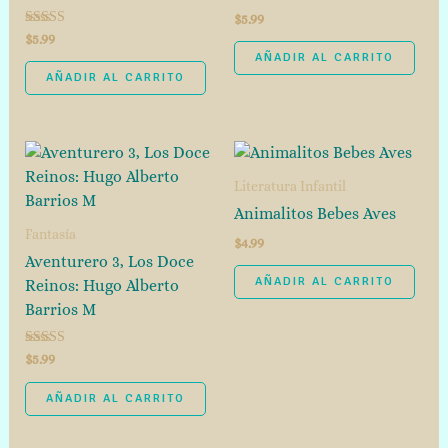
$
5.99
Valorado
$
5.99
con
AÑADIR AL CARRITO
3.67
de 5
AÑADIR AL CARRITO
Literatura Infantil
Animalitos Bebes Aves
Fantasía
$
4.99
Aventurero 3, Los Doce
AÑADIR AL CARRITO
Reinos: Hugo Alberto
Barrios M
Valorado con
$
5.99
5.00
de 5
AÑADIR AL CARRITO