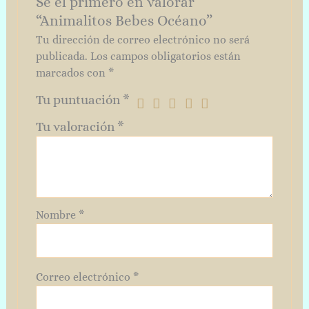
Sé el primero en valorar
“Animalitos Bebes Océano”
Tu dirección de correo electrónico no será
publicada.
Los campos obligatorios están
marcados con
*
Tu puntuación
*
Tu valoración
*
Nombre
*
Correo electrónico
*