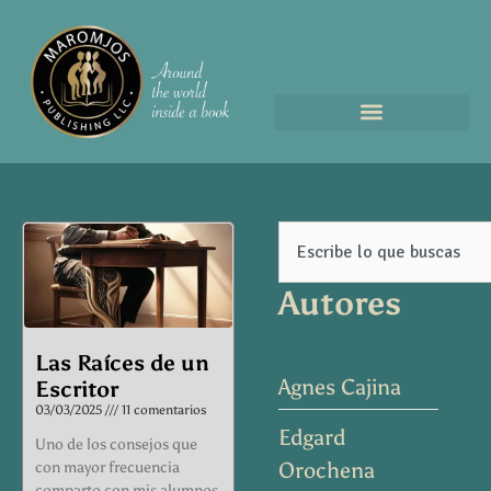
Page
Page
Page
Page
Page
Search
Autores
Las Raíces de un
Agnes Cajina
Escritor
03/03/2025
11 comentarios
Edgard
Uno de los consejos que
Orochena
con mayor frecuencia
comparto con mis alumnos