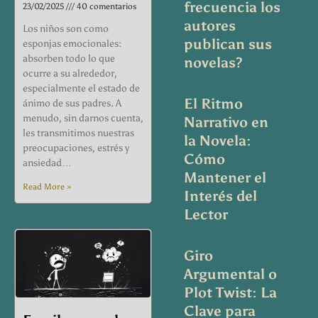
frecuencia los
23/02/2025
40 comentarios
autores
Los niños son como
publican sus
esponjas emocionales:
absorben todo lo que
novelas?
ocurre a su alrededor,
especialmente el estado de
El Ritmo
ánimo de sus padres. A
menudo, sin darnos cuenta,
Narrativo en
les transmitimos nuestras
la Novela:
preocupaciones, estrés y
Cómo
ansiedad…
Mantener el
Read More »
Interés del
Lector
Giro
Argumental o
Plot Twist: La
Clave para