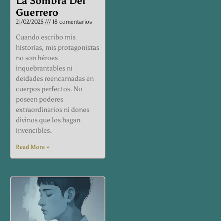
La Sombra Del
Guerrero
21/02/2025
18 comentarios
Cuando escribo mis
historias, mis protagonistas
no son héroes
inquebrantables ni
deidades reencarnadas en
cuerpos perfectos. No
poseen poderes
extraordinarios ni dones
divinos que los hagan
invencibles.
Read More »