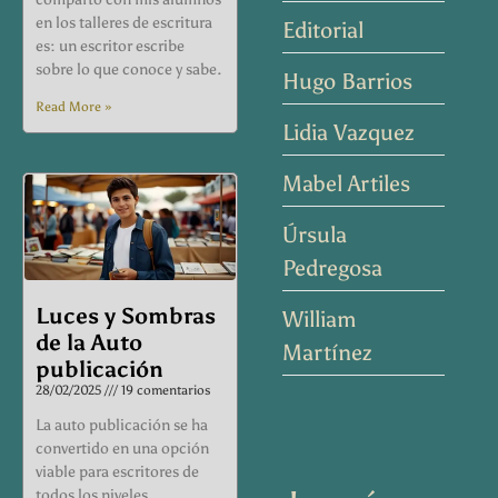
en los talleres de escritura
Editorial
es: un escritor escribe
sobre lo que conoce y sabe.
Hugo Barrios
Read More »
Lidia Vazquez
Mabel Artiles
Úrsula
Pedregosa
Luces y Sombras
William
de la Auto
Martínez
publicación
28/02/2025
19 comentarios
La auto publicación se ha
convertido en una opción
viable para escritores de
todos los niveles,