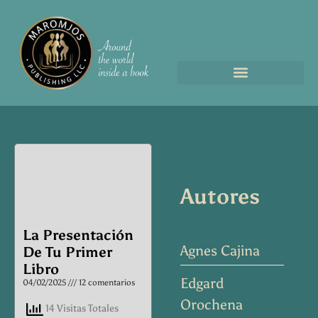
Page
Page
Page
Page
Page
Autores
La Presentación
Agnes Cajina
De Tu Primer
Libro
Edgard
04/02/2025
12 comentarios
Orochena
14 Visitas Totales