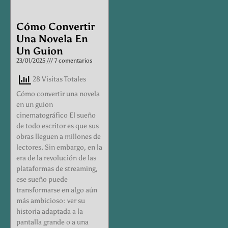
Cómo Convertir
Una Novela En
Un Guion
23/01/2025
7 comentarios
28 Visitas Totales
Cómo convertir una novela
en un guion
cinematográfico El sueño
de todo escritor es que sus
obras lleguen a millones de
lectores. Sin embargo, en la
era de la revolución de las
plataformas de streaming,
ese sueño puede
transformarse en algo aún
más ambicioso: ver su
historia adaptada a la
pantalla grande o a una