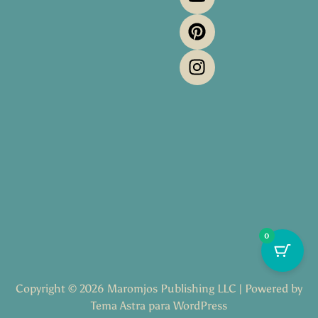
o
t
b
r
g
o
t
e
e
r
k
e
s
a
r
t
m
0
Copyright © 2026 Maromjos Publishing LLC | Powered by
Tema Astra para WordPress