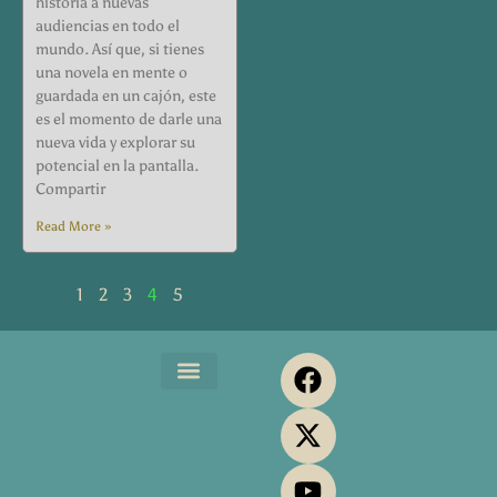
historia a nuevas
audiencias en todo el
mundo. Así que, si tienes
una novela en mente o
guardada en un cajón, este
es el momento de darle una
nueva vida y explorar su
potencial en la pantalla.
Compartir
Read More »
1
2
3
4
5
F
X
Y
P
I
a
-
o
i
n
Maromjos Music
Servicios Editoriales
Maromjos Print
Media Kit
c
t
u
n
s
e
w
t
t
t
b
i
u
e
a