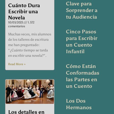
Clave para
Cuánto Dura
Sorprender a
Escribir una
tu Audiencia
Novela
10/03/2025
1.572
comentarios
Cinco Pasos
Muchas veces, mis alumnos
para Escribir
de los talleres de escritura
un Cuento
me han preguntado:
“¿Cuánto tiempo se tarda
Infantil
en escribir una novela?”.
Read More »
Cómo Están
Conformadas
las Partes en
un Cuento
Los Dos
Hermanos
Los detalles en