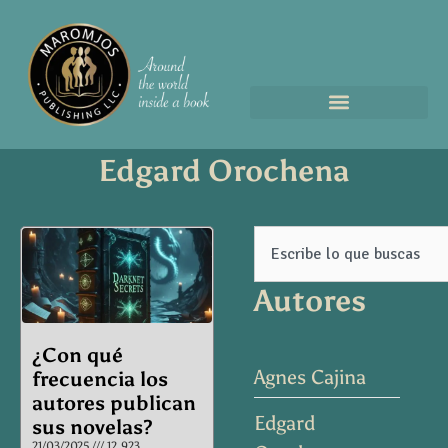
Edgard Orochena
Page
Page
Page
Page
Search
Autores
¿Con qué
Agnes Cajina
frecuencia los
autores publican
Edgard
sus novelas?
21/03/2025
12.923