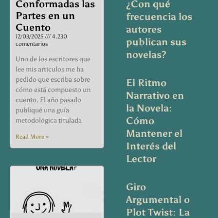
Conformadas las
¿Con qué
Partes en un
frecuencia los
Cuento
autores
12/03/2025
4.230
publican sus
comentarios
novelas?
Uno de los escritores que
lee mis artículos me ha
pedido que escriba sobre
El Ritmo
cómo está compuesto un
Narrativo en
cuento. El año pasado
la Novela:
publiqué una guía
Cómo
metodológica titulada
Mantener el
Read More »
Interés del
Lector
Giro
Argumental o
Plot Twist: La