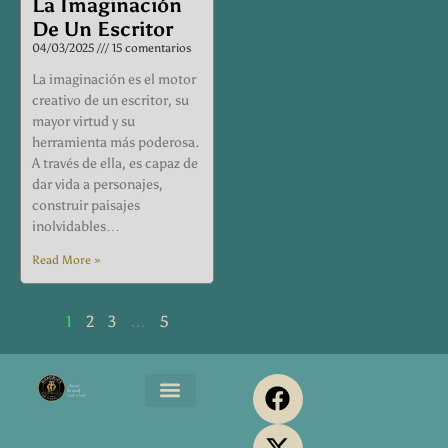
La Imaginación
De Un Escritor
04/03/2025
15 comentarios
La imaginación es el motor
creativo de un escritor, su
mayor virtud y su
herramienta más poderosa.
A través de ella, es capaz de
dar vida a personajes,
construir paisajes
inolvidables…
Read More »
1
2
3
…
5
F
X
Y
P
I
a
-
o
i
n
Maromjos Music
Servicios Editoriales
Maromjos Print
Media Kit
c
t
u
n
s