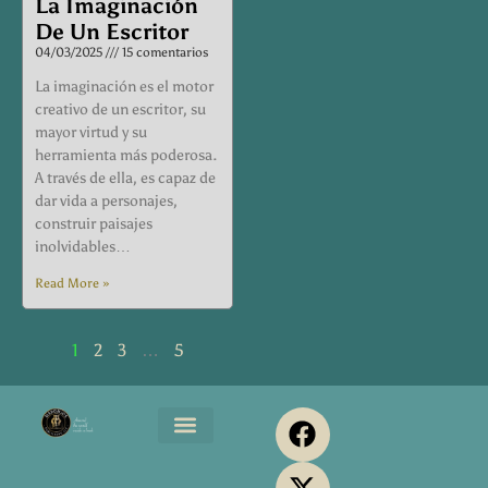
La Imaginación
De Un Escritor
04/03/2025
15 comentarios
La imaginación es el motor
creativo de un escritor, su
mayor virtud y su
herramienta más poderosa.
A través de ella, es capaz de
dar vida a personajes,
construir paisajes
inolvidables…
Read More »
1
2
3
…
5
F
X
Y
P
I
a
-
o
i
n
Maromjos Music
Servicios Editoriales
Maromjos Print
Media Kit
c
t
u
n
s