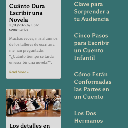
Clave para
Cuánto Dura
Sorprender a
Escribir una
tu Audiencia
Novela
10/03/2025
1.572
comentarios
Cinco Pasos
Muchas veces, mis alumnos
para Escribir
de los talleres de escritura
un Cuento
me han preguntado:
“¿Cuánto tiempo se tarda
Infantil
en escribir una novela?”.
Read More »
Cómo Están
Conformadas
las Partes en
un Cuento
Los Dos
Hermanos
Los detalles en