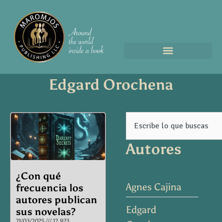
Edgard Orochena
Page
Page
Page
Page
Search
Autores
¿Con qué
Agnes Cajina
frecuencia los
autores publican
Edgard
sus novelas?
21/03/2025
12.923