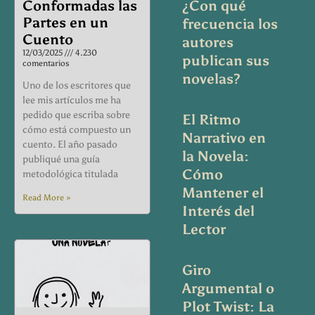
Conformadas las
¿Con qué
Partes en un
frecuencia los
Cuento
autores
12/03/2025
4.230
publican sus
comentarios
novelas?
Uno de los escritores que
lee mis artículos me ha
pedido que escriba sobre
El Ritmo
cómo está compuesto un
Narrativo en
cuento. El año pasado
la Novela:
publiqué una guía
Cómo
metodológica titulada
Mantener el
Read More »
Interés del
Lector
Giro
Argumental o
Plot Twist: La