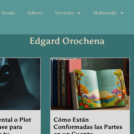
Tienda
Talleres
Servicios
Multimedia
Edgard Orochena
e
Page
Page
ntal o Plot
Cómo Están
ave para
Conformadas las Partes
a tu
en un Cuento