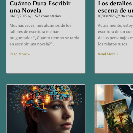
Cuánto Dura Escribir
Los detalles
una Novela
escena de u
10/03/2025
1.572 comentarios
10/03/2025
94 come
Muchas veces, mis alumnos de los
Actualmente, estoy
talleres de escritura me han
escritura de un cu
preguntado: “¿Cuánto tiempo se tarda
de los personajes m
en escribir una novela?”.
los relatos rusos.
Read More »
Read More »