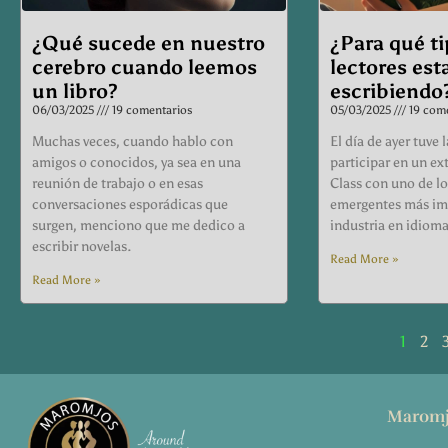
¿Qué sucede en nuestro
¿Para qué ti
cerebro cuando leemos
lectores es
un libro?
escribiendo
06/03/2025
19 comentarios
05/03/2025
19 come
Muchas veces, cuando hablo con
El día de ayer tuve
amigos o conocidos, ya sea en una
participar en un ex
reunión de trabajo o en esas
Class con uno de l
conversaciones esporádicas que
emergentes más imp
surgen, menciono que me dedico a
industria en idioma
escribir novelas.
Read More »
Read More »
1
2
Maromj