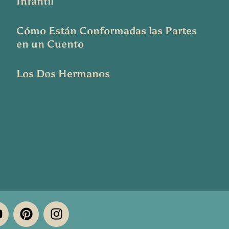
Infantil
Cómo Están Conformadas las Partes
en un Cuento
Los Dos Hermanos
Y
P
I
o
i
n