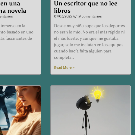
 en una
Un escritor que no lee
na novela
libros
ntarios
07/03/2025
19 comentarios
 inmerso en la
Desde muy niño supe que los deportes
ento basado en uno
no eran lo mío. No era el más rápido ni
ás fascinantes de
el más fuerte, y aunque me gustaba
jugar, solo me incluían en los equipos
cuando hacía falta alguien para
completar.
Read More »