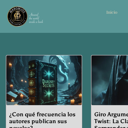
Inicio
Page
Pag
¿Con qué frecuencia los
Giro Argume
autores publican sus
Twist: La Cl
novelas?
Sorprender 