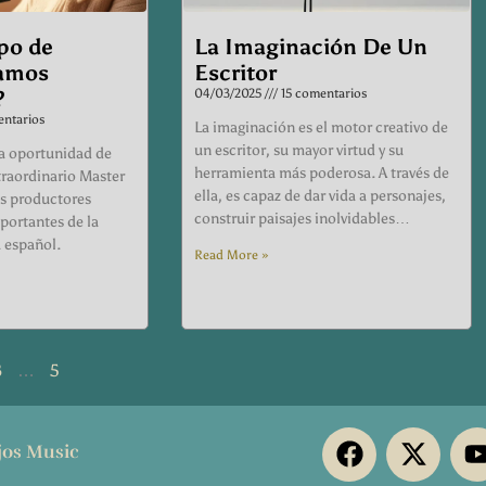
po de
La Imaginación De Un
tamos
Escritor
?
04/03/2025
15 comentarios
ntarios
La imaginación es el motor creativo de
un escritor, su mayor virtud y su
 la oportunidad de
herramienta más poderosa. A través de
traordinario Master
ella, es capaz de dar vida a personajes,
os productores
construir paisajes inolvidables…
ortantes de la
 español.
Read More »
3
…
5
F
X
os Music
a
-