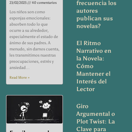
frecuencia los
23/02/2025
40 comentarios
autores
Los niños son como
publican sus
esponjas emocionales:
absorben todo lo que
novelas?
ocurre a su alrededor,
especialmente el estado de
El Ritmo
ánimo de sus padres. A
menudo, sin darnos cuenta,
Narrativo en
les transmitimos nuestras
la Novela:
preocupaciones, estrés y
Cómo
ansiedad…
Mantener el
Read More »
Interés del
Lector
Giro
Argumental o
Plot Twist: La
Clave para