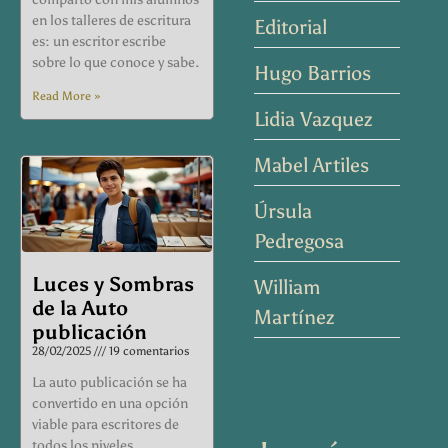
en los talleres de escritura
Editorial
es: un escritor escribe
sobre lo que conoce y sabe.
Hugo Barrios
Read More »
Lidia Vazquez
Mabel Artiles
Úrsula
Pedregosa
Luces y Sombras
William
de la Auto
Martínez
publicación
28/02/2025
19 comentarios
La auto publicación se ha
convertido en una opción
viable para escritores de
todos los niveles,