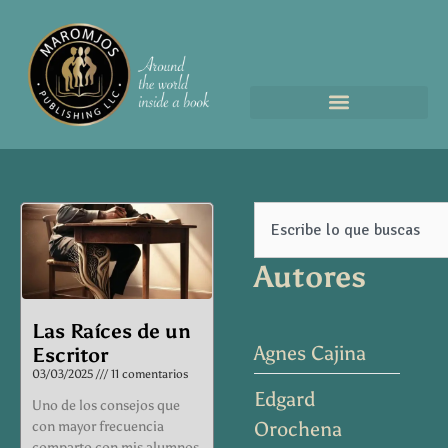
Page
Page
Page
Page
Page
Search
Autores
Las Raíces de un
Agnes Cajina
Escritor
03/03/2025
11 comentarios
Edgard
Uno de los consejos que
Orochena
con mayor frecuencia
comparto con mis alumnos