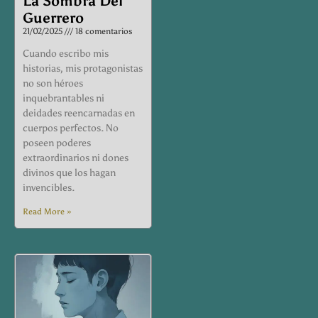
La Sombra Del
Guerrero
21/02/2025
18 comentarios
Cuando escribo mis
historias, mis protagonistas
no son héroes
inquebrantables ni
deidades reencarnadas en
cuerpos perfectos. No
poseen poderes
extraordinarios ni dones
divinos que los hagan
invencibles.
Read More »