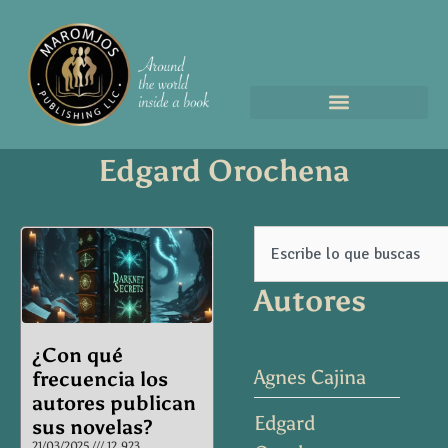
Edgard Orochena
Page
Page
Page
Page
Search
Autores
¿Con qué
Agnes Cajina
frecuencia los
autores publican
Edgard
sus novelas?
21/03/2025
12.923