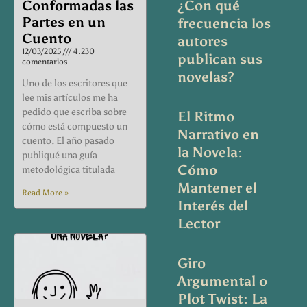
Conformadas las
¿Con qué
Partes en un
frecuencia los
Cuento
autores
12/03/2025
4.230
publican sus
comentarios
novelas?
Uno de los escritores que
lee mis artículos me ha
pedido que escriba sobre
El Ritmo
cómo está compuesto un
Narrativo en
cuento. El año pasado
la Novela:
publiqué una guía
Cómo
metodológica titulada
Mantener el
Read More »
Interés del
Lector
Giro
Argumental o
Plot Twist: La