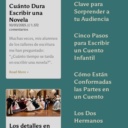
Clave para
Cuánto Dura
Sorprender a
Escribir una
tu Audiencia
Novela
10/03/2025
1.572
comentarios
Cinco Pasos
Muchas veces, mis alumnos
para Escribir
de los talleres de escritura
un Cuento
me han preguntado:
“¿Cuánto tiempo se tarda
Infantil
en escribir una novela?”.
Read More »
Cómo Están
Conformadas
las Partes en
un Cuento
Los Dos
Hermanos
Los detalles en