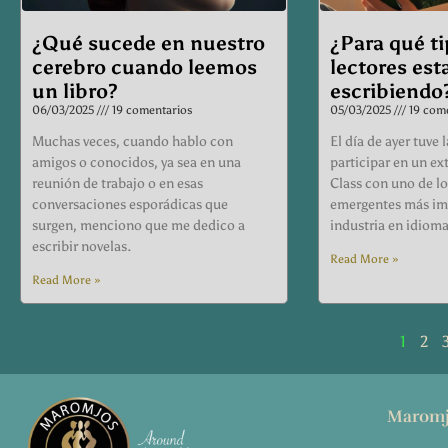
¿Qué sucede en nuestro
¿Para qué ti
cerebro cuando leemos
lectores es
un libro?
escribiendo
06/03/2025
19 comentarios
05/03/2025
19 come
Muchas veces, cuando hablo con
El día de ayer tuve
amigos o conocidos, ya sea en una
participar en un ex
reunión de trabajo o en esas
Class con uno de l
conversaciones esporádicas que
emergentes más imp
surgen, menciono que me dedico a
industria en idioma
escribir novelas.
Read More »
Read More »
1
2
Maromj