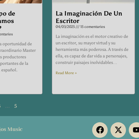
po de
La Imaginación De Un
tamos
Escritor
?
04/03/2025
15 comentarios
ntarios
La imaginación es el motor creativo de
un escritor, su mayor virtud y su
 la oportunidad de
herramienta más poderosa. A través de
traordinario Master
ella, es capaz de dar vida a personajes,
os productores
construir paisajes inolvidables…
ortantes de la
 español.
Read More »
3
…
5
F
X
os Music
a
-