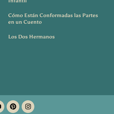
Infantil
Cómo Están Conformadas las Partes
en un Cuento
Los Dos Hermanos
Y
P
I
o
i
n