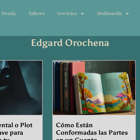
Tienda
Talleres
Servicios
Multimedia
Edgard Orochena
e
Page
Page
ntal o Plot
Cómo Están
ave para
Conformadas las Partes
a tu
en un Cuento