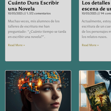
Cuánto Dura Escribir
Los detalles
una Novela
escena de u
10/03/2025
1.572 comentarios
10/03/2025
94 come
Muchas veces, mis alumnos de los
Actualmente, estoy
talleres de escritura me han
escritura de un cu
preguntado: “¿Cuánto tiempo se tarda
de los personajes m
en escribir una novela?”.
los relatos rusos.
Read More »
Read More »