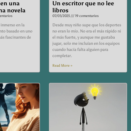
 en una
Un escritor que no lee
na novela
libros
ntarios
07/03/2025
19 comentarios
 inmerso en la
Desde muy niño supe que los deportes
ento basado en uno
no eran lo mío. No era el más rápido ni
ás fascinantes de
el más fuerte, y aunque me gustaba
jugar, solo me incluían en los equipos
cuando hacía falta alguien para
completar.
Read More »