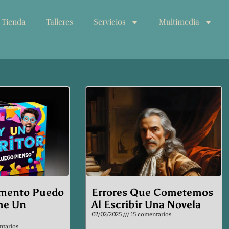
Tienda
Talleres
Servicios
Multimedia
e
Page
Page
Page
mento Puedo
Errores Que Cometemos
me Un
Al Escribir Una Novela
02/02/2025
15 comentarios
tarios