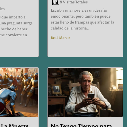
8 Visitas Totales
les
Escribir una novela es un desafío
emocionante, pero también puede
s que imparto a
estar lleno de trampas que afectan la
 una pregunta surge
calidad de la historia…
l hecho de haber
 me convierte en
Read More »
: La Muerte
No Tengo Tiempo para