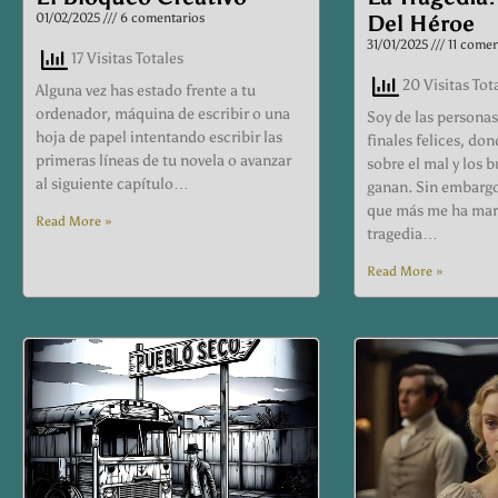
01/02/2025
6 comentarios
Del Héroe
31/01/2025
11 comen
17 Visitas Totales
20 Visitas Tot
Alguna vez has estado frente a tu
ordenador, máquina de escribir o una
Soy de las persona
hoja de papel intentando escribir las
finales felices, do
primeras líneas de tu novela o avanzar
sobre el mal y los 
al siguiente capítulo…
ganan. Sin embargo
que más me ha marc
Read More »
tragedia…
Read More »