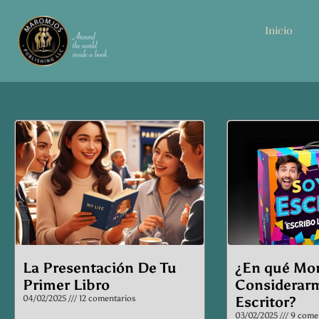
Inicio
Page
Pag
La Presentación De Tu
¿En qué Mo
Primer Libro
Considerar
04/02/2025
12 comentarios
Escritor?
03/02/2025
9 comen