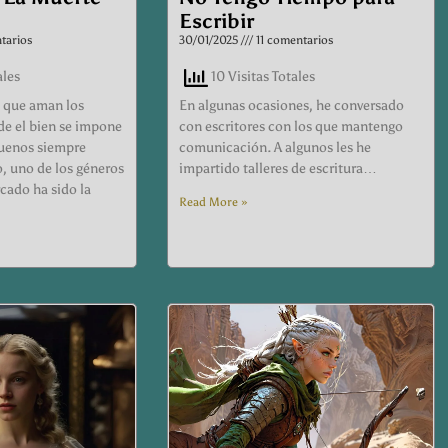
Escribir
tarios
30/01/2025
11 comentarios
ales
10 Visitas Totales
s que aman los
En algunas ocasiones, he conversado
nde el bien se impone
con escritores con los que mantengo
buenos siempre
comunicación. A algunos les he
, uno de los géneros
impartido talleres de escritura…
ado ha sido la
Read More »