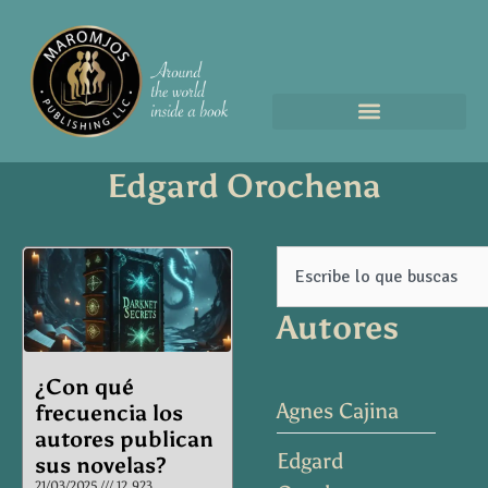
Edgard Orochena
Page
Page
Page
Page
Search
Autores
¿Con qué
Agnes Cajina
frecuencia los
autores publican
Edgard
sus novelas?
21/03/2025
12.923