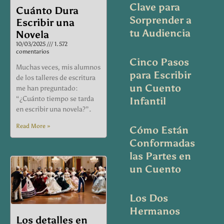
Clave para
Cuánto Dura
Sorprender a
Escribir una
tu Audiencia
Novela
10/03/2025
1.572
comentarios
Cinco Pasos
Muchas veces, mis alumnos
para Escribir
de los talleres de escritura
un Cuento
me han preguntado:
“¿Cuánto tiempo se tarda
Infantil
en escribir una novela?”.
Read More »
Cómo Están
Conformadas
las Partes en
un Cuento
Los Dos
Hermanos
Los detalles en