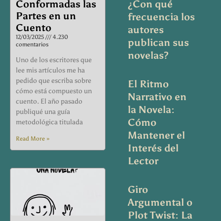
Conformadas las
¿Con qué
Partes en un
frecuencia los
Cuento
autores
12/03/2025
4.230
publican sus
comentarios
novelas?
Uno de los escritores que
lee mis artículos me ha
pedido que escriba sobre
El Ritmo
cómo está compuesto un
Narrativo en
cuento. El año pasado
la Novela:
publiqué una guía
Cómo
metodológica titulada
Mantener el
Read More »
Interés del
Lector
Giro
Argumental o
Plot Twist: La