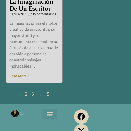
La Imaginación
De Un Escritor
04/03/2025
15 comentarios
La imaginación es el motor
creativo de un escritor, su
mayor virtud y su
herramienta más poderosa.
A través de ella, es capaz de
dar vida a personajes,
construir paisajes
inolvidables…
Read More »
1
2
3
…
5
F
X
Y
P
I
a
-
o
i
n
Maromjos Music
Servicios Editoriales
Maromjos Print
Media Kit
c
t
u
n
s