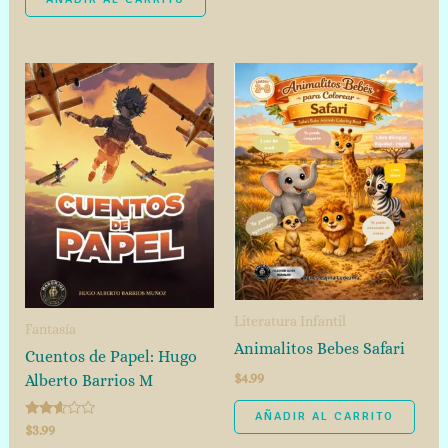
Literatura Infantil
Fantasía
Animalitos Bebes Safari
Cuentos de Papel: Hugo
$
4.99
Alberto Barrios M
AÑADIR AL CARRITO
Valorado
$
3.99
con