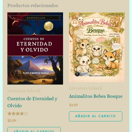
Productos relacionados
Literatura Infantil
Literatura Infantil
Animalitos Bebes Bosque
Cuentos de Eternidad y
$
4.99
Olvido
AÑADIR AL CARRITO
Valorado
$
5.99
con
3.67
de 5
AÑADIR AL CARRITO