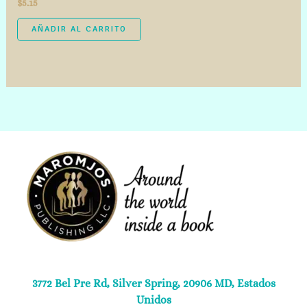
Valorado
$
5.15
con
2.00
de 5
AÑADIR AL CARRITO
3772 Bel Pre Rd, Silver Spring, 20906 MD, Estados
Unidos