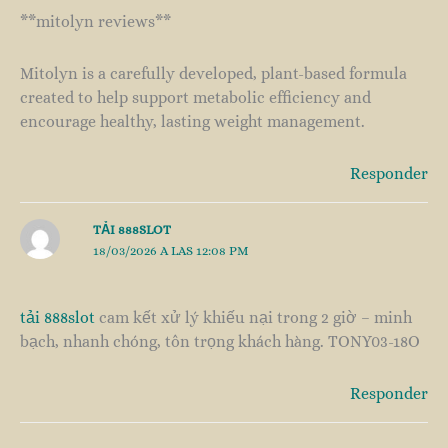
**mitolyn reviews**
Mitolyn is a carefully developed, plant-based formula
created to help support metabolic efficiency and
encourage healthy, lasting weight management.
Responder
TẢI 888SLOT
18/03/2026 A LAS 12:08 PM
tải 888slot
cam kết xử lý khiếu nại trong 2 giờ – minh
bạch, nhanh chóng, tôn trọng khách hàng. TONY03-18O
Responder