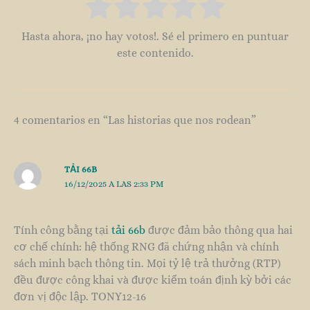
Hasta ahora, ¡no hay votos!. Sé el primero en puntuar
este contenido.
4 comentarios en “Las historias que nos rodean”
TẢI 66B
16/12/2025 A LAS 2:33 PM
Tính công bằng tại
tải 66b
được đảm bảo thông qua hai
cơ chế chính: hệ thống RNG đã chứng nhận và chính
sách minh bạch thông tin. Mọi tỷ lệ trả thưởng (RTP)
đều được công khai và được kiểm toán định kỳ bởi các
đơn vị độc lập. TONY12-16