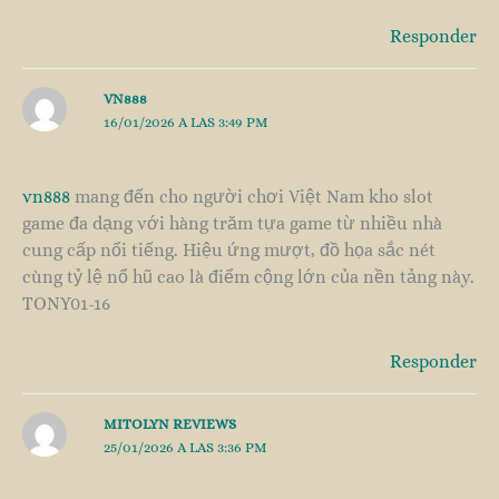
Responder
VN888
16/01/2026 A LAS 3:49 PM
vn888
mang đến cho người chơi Việt Nam kho slot
game đa dạng với hàng trăm tựa game từ nhiều nhà
cung cấp nổi tiếng. Hiệu ứng mượt, đồ họa sắc nét
cùng tỷ lệ nổ hũ cao là điểm cộng lớn của nền tảng này.
TONY01-16
Responder
MITOLYN REVIEWS
25/01/2026 A LAS 3:36 PM