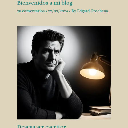
Bienvenidos a mi blog
28 comentarios
•
22/09/2024
• By
Edgard Orochena
Deseas ser escritor