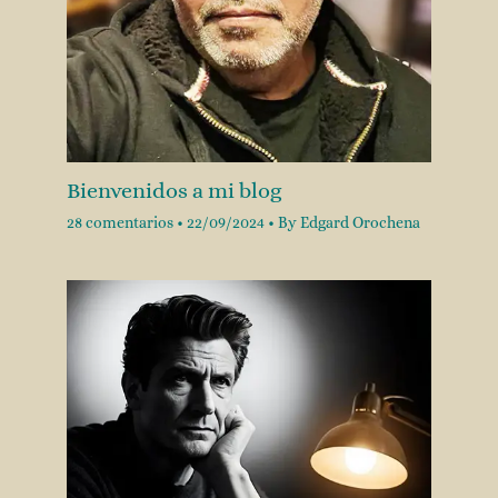
Bienvenidos a mi blog
28 comentarios
•
22/09/2024
• By
Edgard Orochena