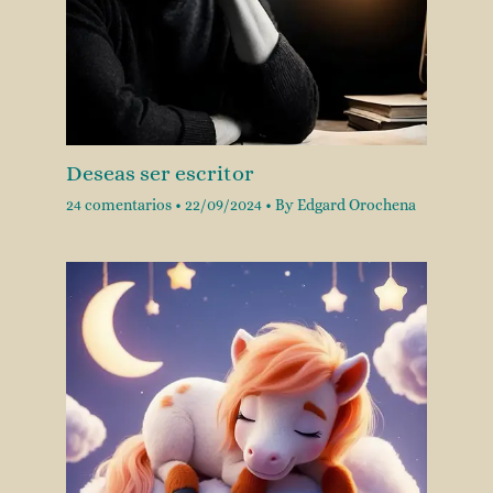
Deseas ser escritor
24 comentarios
•
22/09/2024
• By
Edgard Orochena