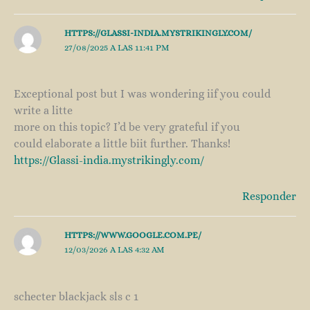
HTTPS://GLASSI-INDIA.MYSTRIKINGLY.COM/
27/08/2025 A LAS 11:41 PM
Exceptional post but I was wondering iif you could
write a litte
more on this topic? I’d be very grateful if you
could elaborate a little biit further. Thanks!
https://Glassi-india.mystrikingly.com/
Responder
HTTPS://WWW.GOOGLE.COM.PE/
12/03/2026 A LAS 4:32 AM
schecter blackjack sls c 1