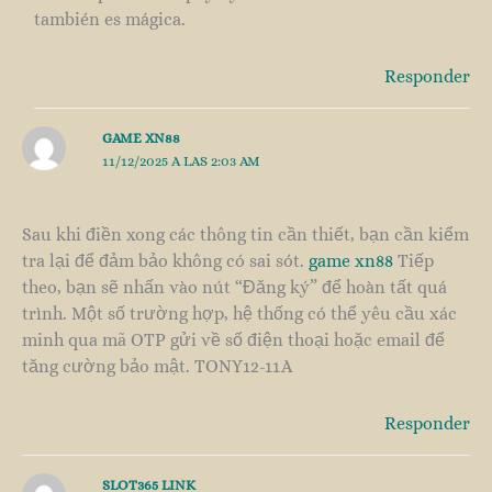
también es mágica.
Responder
GAME XN88
11/12/2025 A LAS 2:03 AM
Sau khi điền xong các thông tin cần thiết, bạn cần kiểm
tra lại để đảm bảo không có sai sót.
game xn88
Tiếp
theo, bạn sẽ nhấn vào nút “Đăng ký” để hoàn tất quá
trình. Một số trường hợp, hệ thống có thể yêu cầu xác
minh qua mã OTP gửi về số điện thoại hoặc email để
tăng cường bảo mật. TONY12-11A
Responder
SLOT365 LINK