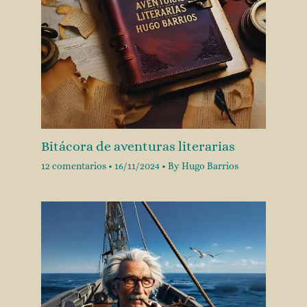
Bitácora de aventuras literarias
12 comentarios
•
16/11/2024
• By
Hugo Barrios