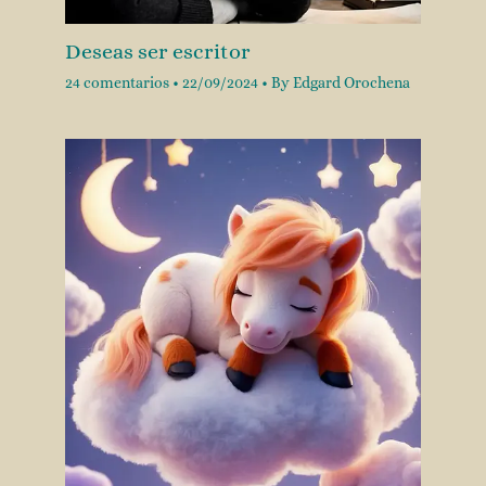
Deseas ser escritor
24 comentarios
•
22/09/2024
• By
Edgard Orochena