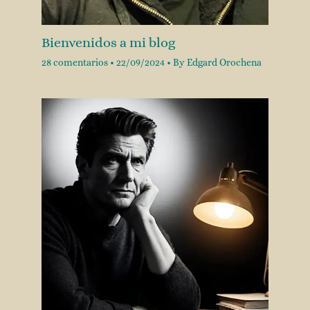
Bienvenidos a mi blog
28 comentarios
•
22/09/2024
• By
Edgard Orochena