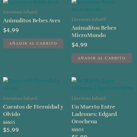
Literatura Infantil
Animalitos Bebes Aves
Literatura Infantil
Animalitos Bebes
$
4.99
MicroMundo
AÑADIR AL CARRITO
$
4.99
AÑADIR AL CARRITO
Literatura Infantil
Literatura Infantil
Cuentos de Eternidad y
Un Muerto Entre
Olvido
Ladrones: Edgard
Orochena
Valorado
$
5.99
con
Valorado
3.67