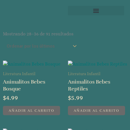
Ordenado
por
Mostrando 28–36 de 91 resultados
los
últimos
Literatura Infantil
Literatura Infantil
Animalitos Bebes
Animalitos Bebes
Bosque
Reptiles
$
4.99
$
5.99
AÑADIR AL CARRITO
AÑADIR AL CARRITO