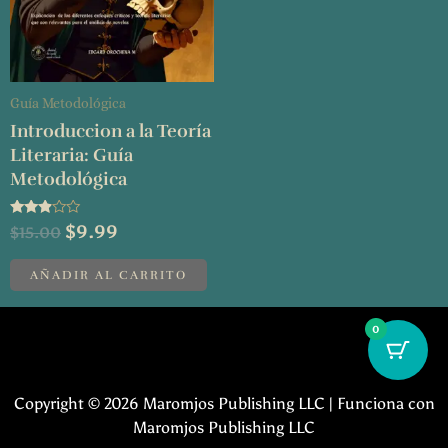
Guía Metodológica
Introduccion a la Teoría
Literaria: Guía
Metodológica
Valorado
$
9.99
$
15.00
con
2.75
de 5
AÑADIR AL CARRITO
0
Copyright © 2026 Maromjos Publishing LLC | Funciona con
Maromjos Publishing LLC