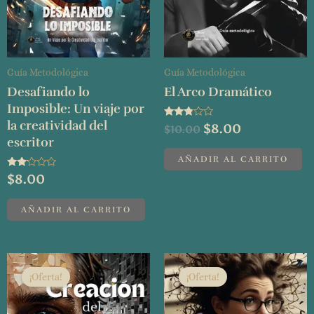
Guía Metodológica
Guía Metodológica
Desafiando lo
El Arco Dramático
Imposible: Un viaje por
la creatividad del
Valorado
$
8.00
$
10.00
con
escritor
2.68
de 5
AÑADIR AL CARRITO
Valorado
$
8.00
con
2.00
de 5
AÑADIR AL CARRITO
El
El
El
El
precio
precio
precio
precio
¡Oferta!
¡Oferta!
original
actual
original
actual
era:
es:
era:
es: