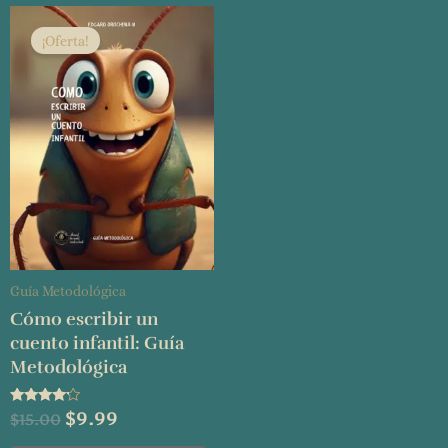
El
El
precio
precio
¡Oferta!
original
actual
era:
es:
$15.00.
$9.99.
Guía Metodológica
Cómo escribir un
cuento infantil: Guía
Metodológica
Valorado
$
9.99
$
15.00
con
4.00