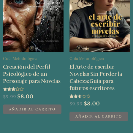
$9.99.
$8.00.
$9.99.
$8.00.
Guía Metodológica
Guía Metodológica
Creación del Perfil
El Arte de escribir
Psicológico de un
Novelas Sin Perder la
Personaje para Novelas
Cabeza:Guía para
futuros escritores
Valorado
$
8.00
$
9.99
con
Valorado
$
8.00
3.00
$
9.99
con
de 5
AÑADIR AL CARRITO
2.50
de 5
AÑADIR AL CARRITO