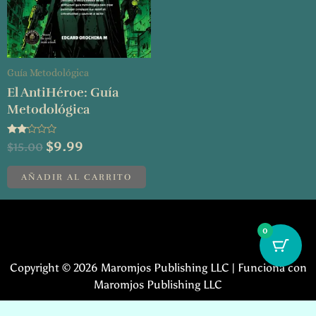
Guía Metodológica
El AntiHéroe: Guía
Metodológica
Valorado
$
9.99
$
15.00
con
2.00
de 5
AÑADIR AL CARRITO
0
Copyright © 2026 Maromjos Publishing LLC | Funciona con
Maromjos Publishing LLC