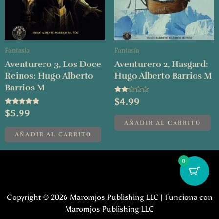
Fantasía
Fantasía
Aventurero 3, Los Doce
Aventurero 2, Hasgard:
Reinos: Hugo Alberto
Hugo Alberto Barrios M
Barrios M
Valorado
$
4.99
con
Valorado con
$
5.99
2.00
5.00
de 5
AÑADIR AL CARRITO
de 5
AÑADIR AL CARRITO
0
Copyright © 2026 Maromjos Publishing LLC | Funciona con
Maromjos Publishing LLC