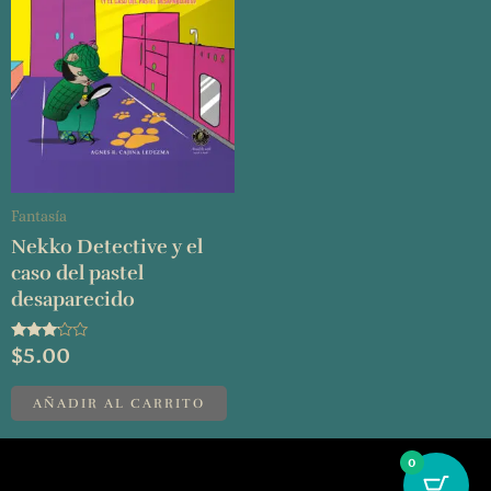
Fantasía
Nekko Detective y el
caso del pastel
desaparecido
Valorado
$
5.00
con
3.00
de 5
AÑADIR AL CARRITO
0