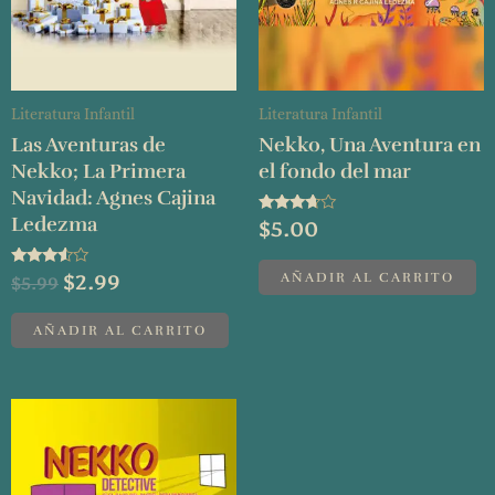
Literatura Infantil
Literatura Infantil
Las Aventuras de
Nekko, Una Aventura en
Nekko; La Primera
el fondo del mar
Navidad: Agnes Cajina
Ledezma
Valorado
$
5.00
con
3.50
de 5
AÑADIR AL CARRITO
Valorado
$
2.99
$
5.99
con
3.40
de 5
AÑADIR AL CARRITO